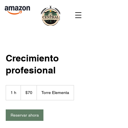
Crecimiento
profesional
70
pesos
1 h
1
$70
Torre Elementa
mexicanos
Reservar ahora