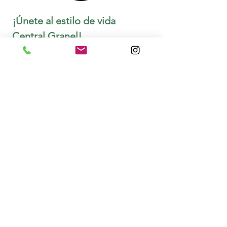
¡Únete al estilo de vida 
Central Granel!
*
Prometemos compartirte información de
calidad
Unirme
¡Quiero conocer las novedades y 
promociones de Central Granel!
Aviso de privacidad
Términos y condiciones
Cookies
Contacto