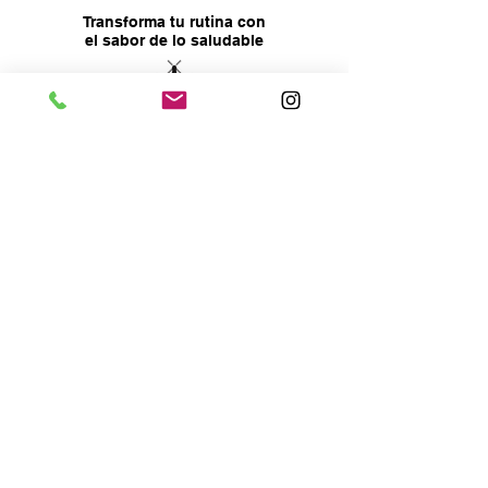
Transforma tu rutina con
el sabor de lo saludable
¡Únete al estilo de vida 
Central Granel!
*
Prometemos compartirte información de
calidad
Unirme
¡Quiero conocer las novedades y 
promociones de Central Granel!