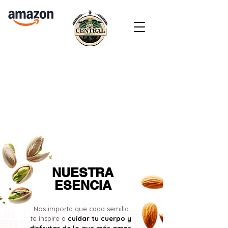
NUESTRA
ESENCIA
Nos importa que cada semilla
te inspire a
cuidar tu cuerpo y